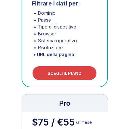
Filtrare i dati per:
COMPANY
SOLUTIONS
• Dominio
• Paese
Pagina principale
Monetizzazione
• Tipo di dispositivo
Blog
Consenso
• Browser
Lavora con noi
• Sistema operativo
• Risoluzione
Contatto
Reportistica
• URL della pagina
Stampa
Clickio Feed
Chi siamo
SCEGLI IL PIANO
RESOURCES
support@clickio.com
Base di conoscenza
Pro
Termini e condizioni
Informativa sulla privacy
$75 / €55
/al mese
Casi di Studio