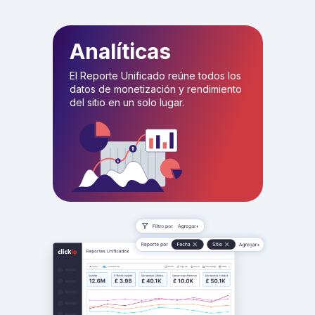
Analíticas
El Reporte Unificado reúne todos los
datos de monetización y rendimiento
del sitio en un solo lugar.
PAYMENTS
COMPANY
SOLUTIONS
Página principal
Monetización
Blog
Consentimiento
Carreras
Contacto
Analíticas